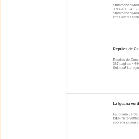
Stummelschwanzc
3-936180-24-5 • 
Stummelschwanzc
ihres interessante
Reptiles de C
Reptiles de Cent
367 paginas • 64
Sold out! La regió
La Iguana ver
La Iguana verde 
ISBN Nr 3-980621
sobre la iguana v