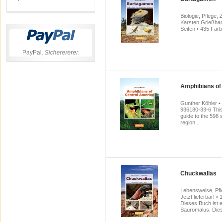
Biologie, Pflege
Karsten Grießha
Seiten • 435 Farbf
PayPal.
Sicherererer.
Amphibians of
Gunther Köhler •
936180-33-6 This 
guide to the 598 
region...
Chuckwallas
Lebensweise, Pf
Jetzt lieferbar! 
Dieses Buch ist 
Sauromalus. Dies