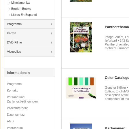
Mittelamerika
English Books
Libros En Espanol
Programm
Pantherchamä
Karten
Pflege, Zucht, L
lieferbar! • 143 
DVD Filme
Pantherchamäleon
mehrere Gründe: E
Videoclips
Informationen
Color Catalogue
Programm
Gunther Köhler • 
Kontakt
Edition: English
description of the
Versand und
component of the.
Zahlungsbedingungen
Widerrufsrecht
Datenschutz
AGB
Impressum
Bartagamen