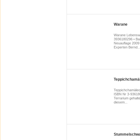
Warane
Warane Lebenswei
3936180296 • Bar
Neuauflage 2009 
Experten Bernd..
Teppichchamä
Teppichchamäleon
ISBN Nr 3-93618
Terrarium gehalt
diesem...
Stummelschw