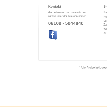
Kontakt
Sh
Re
Gerne beraten und unterstützen
wir Sie unter der Telefonnummer:
Ko
Ve
06109 - 5044840
Za
Wi
A
* Alle Preise inkl. ge