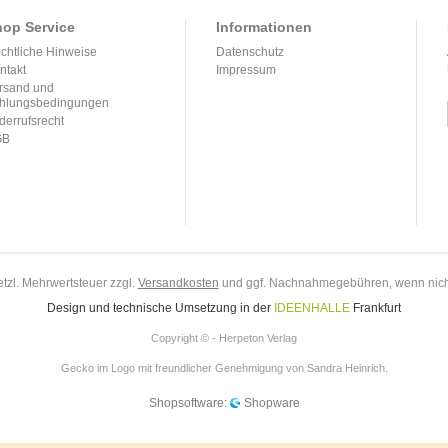
op Service
Informationen
chtliche Hinweise
Datenschutz
ntakt
Impressum
rsand und
hlungsbedingungen
derrufsrecht
GB
setzl. Mehrwertsteuer zzgl.
Versandkosten
und ggf. Nachnahmegebühren, wenn nich
Design und technische Umsetzung in der
IDEENHALLE
Frankfurt
Copyright © - Herpeton Verlag
Gecko im Logo mit freundlicher Genehmigung von Sandra Heinrich.
Shopsoftware:
Shopware