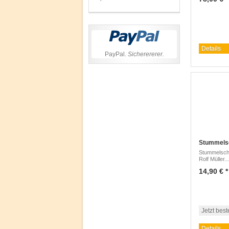
Details
PayPal.
Sicherererer.
Stummels
Stummelsc
Rolf Müller...
14,90 € *
Jetzt best
Details