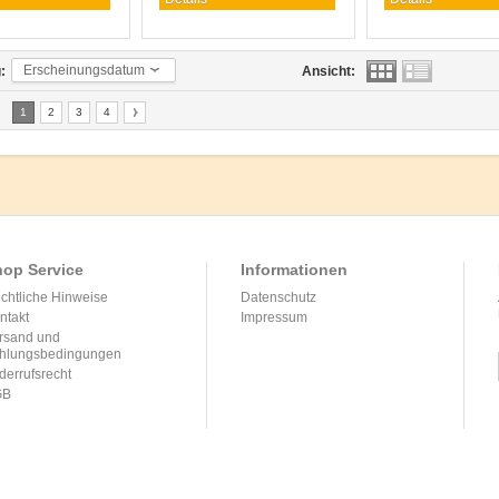
Erscheinungsdatum
:
Ansicht:
1
2
3
4
op Service
Informationen
chtliche Hinweise
Datenschutz
ntakt
Impressum
rsand und
hlungsbedingungen
derrufsrecht
GB