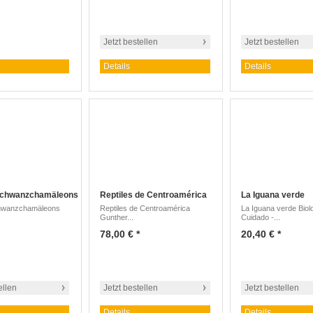
Jetzt bestellen
Jetzt bestellen
Details
Details
chwanzchamäleons
Reptiles de Centroamérica
La Iguana verde
hwanzchamäleons
Reptiles de Centroamérica
La Iguana verde Biolo
Gunther...
Cuidado -...
78,00 € *
20,40 € *
ellen
Jetzt bestellen
Jetzt bestellen
Details
Details