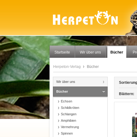
Startseite
Wir über uns
Bücher
P
Herpeton-Verlag
Bücher
Wir über uns
Sortierung
Bücher
Blättern:
Echsen
Schildkröten
Schlangen
Amphibien
Vermehrung
Spinnen