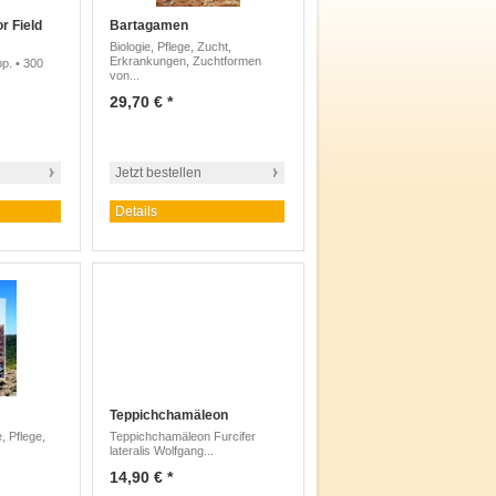
r Field
Bartagamen
Biologie, Pflege, Zucht,
Erkrankungen, Zuchtformen
p. • 300
von...
29,70 € *
Jetzt bestellen
Details
Teppichchamäleon
 Pflege,
Teppichchamäleon Furcifer
lateralis Wolfgang...
14,90 € *