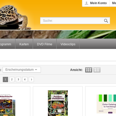
Mein Konto
Me
rogramm
Karten
DVD Filme
Videoclips
Erscheinungsdatum
:
Ansicht:
1
2
3
4