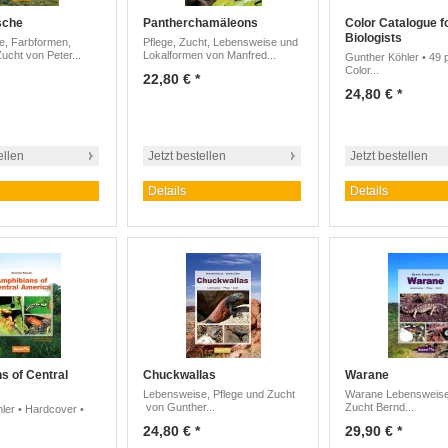
sche
Pantherchamäleons
Color Catalogue fo
Biologists
e, Farbformen,
Pflege, Zucht, Lebensweise und
ucht von Peter...
Lokalformen von Manfred...
Gunther Köhler • 49 p
Color...
22,80 € *
24,80 € *
ellen
Jetzt bestellen
Jetzt bestellen
Details
Details
s of Central
Chuckwallas
Warane
Lebensweise, Pflege und Zucht
Warane Lebensweise,
von Gunther...
Zucht Bernd...
ler • Hardcover •
24,80 € *
29,90 € *