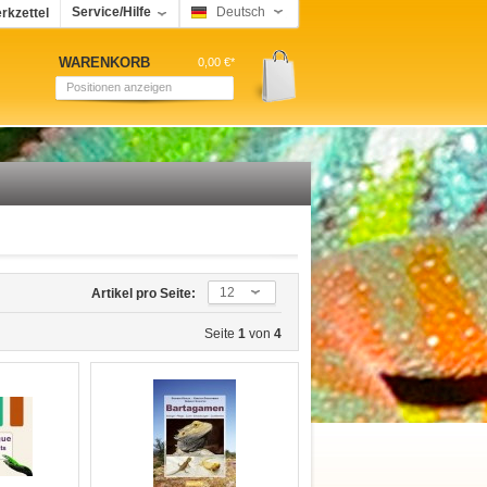
Service/Hilfe
Deutsch
rkzettel
WARENKORB
0,00 €*
Positionen anzeigen
12
Artikel pro Seite:
Seite
1
von
4