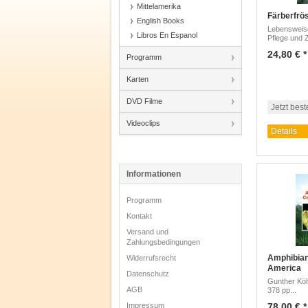
Mittelamerika
Färberfrö
English Books
Lebensweis
Libros En Espanol
Pflege und Z
24,80 € *
Programm
Karten
DVD Filme
Jetzt best
Videoclips
Details
Informationen
Programm
Kontakt
Versand und
Zahlungsbedingungen
Amphibian
Widerrufsrecht
America
Datenschutz
Gunther Köh
AGB
378 pp...
Impressum
78,00 € *