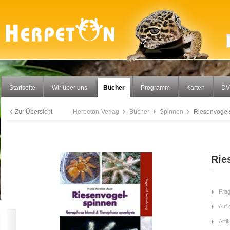
Startseite
Wir über uns
Bücher
Programm
Karten
DV
Zur Übersicht
Herpeton-Verlag
Bücher
Spinnen
Riesenvogel
Rie
Frag
Auf 
Arti