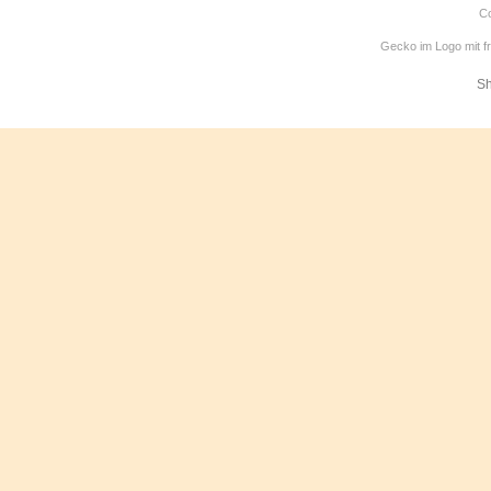
Co
Gecko im Logo mit f
Sh