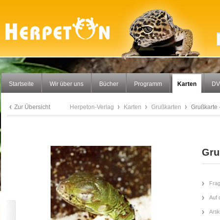
Startseite
Wir über uns
Bücher
Programm
Karten
DV
Zur Übersicht
Herpeton-Verlag
Karten
Grußkarten
Grußkarte 
Gru
Frag
Auf 
Arti