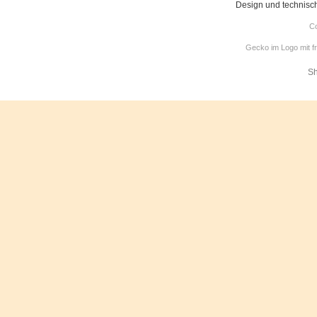
Design und technisc
Co
Gecko im Logo mit f
Sh