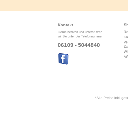
Kontakt
Sh
Re
Gerne beraten und unterstützen
wir Sie unter der Telefonnummer:
Ko
Ve
06109 - 5044840
Za
Wi
A
* Alle Preise inkl. ge