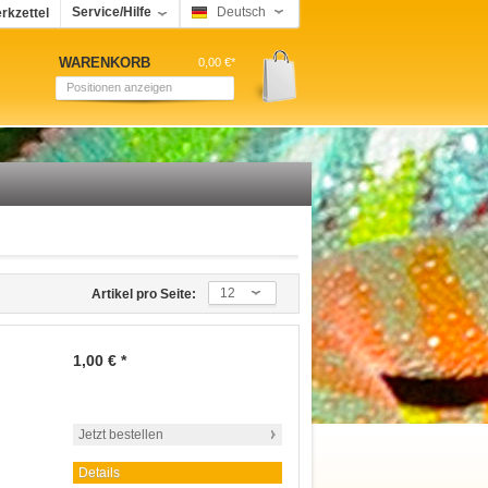
Service/Hilfe
Deutsch
rkzettel
WARENKORB
0,00 €*
Positionen anzeigen
12
Artikel pro Seite:
1,00 € *
Jetzt bestellen
Details