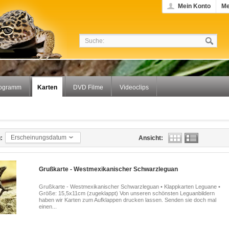
Mein Konto
Me
ogramm
Karten
DVD Filme
Videoclips
Erscheinungsdatum
:
Ansicht:
Grußkarte - Westmexikanischer Schwarzleguan
Grußkarte - Westmexikanischer Schwarzleguan • Klappkarten Leguane •
Größe: 15,5x11cm (zugeklappt) Von unseren schönsten Leguanbildern
haben wir Karten zum Aufklappen drucken lassen. Senden sie doch mal
einen...