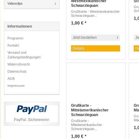
Westmexikanischer
Sc
Videoclips
Schwarzleguan
Gru
Sch
Grußkarte - Westmexikanischer
Schwarzleguan...
1,
1,00 € *
Informationen
Jetzt bestellen
Je
Programm
Kontakt
Details
De
Versand und
Zahlungsbedingungen
Widerrufsrecht
Datenschutz
AGB
Impressum
Grußkarte -
Gr
Mittelamerikanischer
Mä
Schwarzleguan
Gru
PayPal.
Sicherererer.
Män
Grußkarte -
Mittelamerikanischer
1,
Schwarzleguan...
1,00 € *