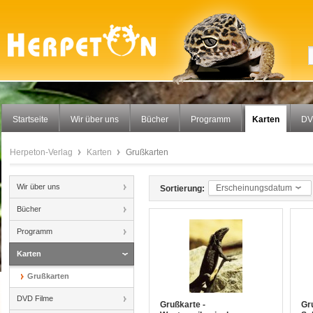
Startseite
Wir über uns
Bücher
Programm
Karten
DV
Herpeton-Verlag
Karten
Grußkarten
Wir über uns
Erscheinungsdatum
Sortierung:
Bücher
Programm
Karten
Grußkarten
DVD Filme
Grußkarte -
Gru