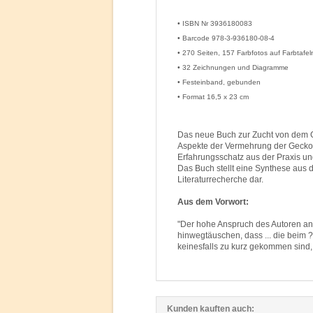
• ISBN Nr 3936180083
• Barcode 978-3-936180-08-4
• 270 Seiten, 157 Farbfotos auf Farbtafel
• 32 Zeichnungen und Diagramme
• Festeinband, gebunden
• Format 16,5 x 23 cm
Das neue Buch zur Zucht von dem Ge
Aspekte der Vermehrung der Geckos
Erfahrungsschatz aus der Praxis un
Das Buch stellt eine Synthese aus 
Literaturrecherche dar.
Aus dem Vorwort:
"Der hohe Anspruch des Autoren an s
hinwegtäuschen, dass ... die beim 
keinesfalls zu kurz gekommen sind, 
Kunden kauften auch: