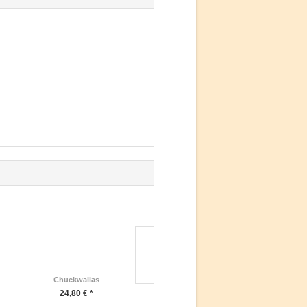
Chuckwallas
Basilisken Helmleguane...
24,80 € *
20,40 € *