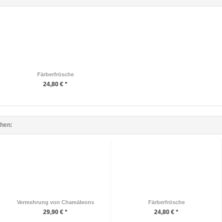
Färberfrösche
24,80 € *
ehen:
Vermehrung von Chamäleons
Färberfrösche
29,90 € *
24,80 € *