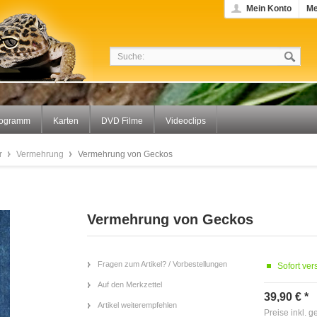
Mein Konto
Me
rogramm
Karten
DVD Filme
Videoclips
r
Vermehrung
Vermehrung von Geckos
Vermehrung von Geckos
Fragen zum Artikel? / Vorbestellungen
Sofort ver
Auf den Merkzettel
39,90 € *
Artikel weiterempfehlen
Preise inkl. 