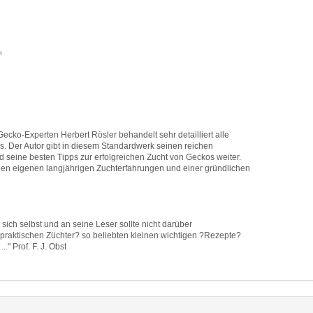
n
cko-Experten Herbert Rösler behandelt sehr detailliert alle
. Der Autor gibt in diesem Standardwerk seinen reichen
d seine besten Tipps zur erfolgreichen Zucht von Geckos weiter.
den eigenen langjährigen Zuchterfahrungen und einer gründlichen
ich selbst und an seine Leser sollte nicht darüber
?praktischen Züchter? so beliebten kleinen wichtigen ?Rezepte?
..."
Prof. F. J. Obst